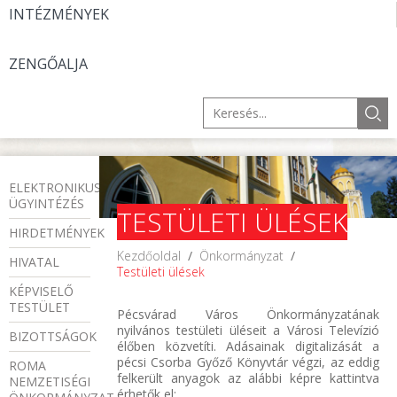
INTÉZMÉNYEK
ZENGŐALJA
ELEKTRONIKUS
ÜGYINTÉZÉS
TESTÜLETI ÜLÉSEK
HIRDETMÉNYEK
Kezdőoldal
/
Önkormányzat
/
HIVATAL
Testületi ülések
KÉPVISELŐ
TESTÜLET
Pécsvárad Város Önkormányzatának
nyilvános testületi üléseit a Városi Televízió
BIZOTTSÁGOK
élőben közvetíti. Adásainak digitalizását a
pécsi Csorba Győző Könyvtár végzi, az eddig
ROMA
felkerült anyagok az alábbi képre kattintva
NEMZETISÉGI
érhetők el: