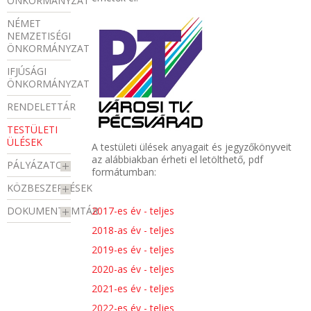
ÖNKORMÁNYZAT
NÉMET
NEMZETISÉGI
ÖNKORMÁNYZAT
IFJÚSÁGI
ÖNKORMÁNYZAT
RENDELETTÁR
TESTÜLETI
ÜLÉSEK
A testületi ülések anyagait és jegyzőkönyveit
az alábbiakban érheti el letölthető, pdf
PÁLYÁZATOK
formátumban:
KÖZBESZERZÉSEK
2017-es év - teljes
DOKUMENTUMTÁR
2018-as év - teljes
2019-es év - teljes
2020-as év - teljes
2021-es év - teljes
2022-es év - teljes