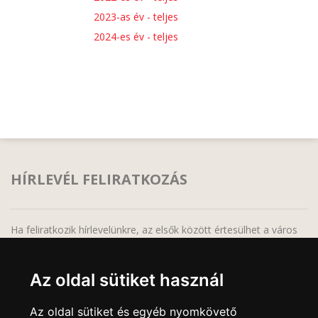
2023-as év - teljes
2024-es év - teljes
HÍRLEVÉL FELIRATKOZÁS
Ha feliratkozik hírlevelünkre, az elsők között értesülhet a város
legfrissebb híreiről, programjairól!
Az oldal sütiket használ
Az oldal sütiket és egyéb nyomkövető