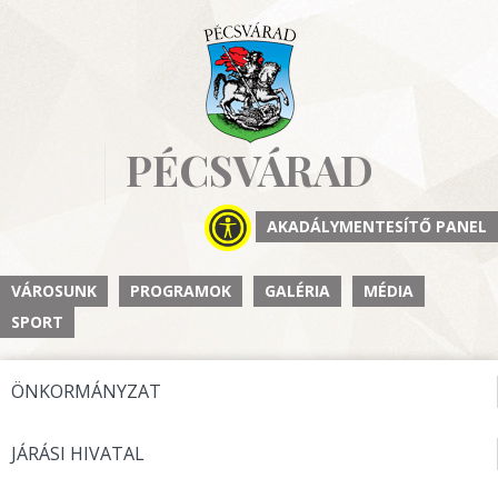
PÉCSVÁRAD
AKADÁLYMENTESÍTŐ PANEL
VÁROSUNK
PROGRAMOK
GALÉRIA
MÉDIA
SPORT
ÖNKORMÁNYZAT
JÁRÁSI HIVATAL