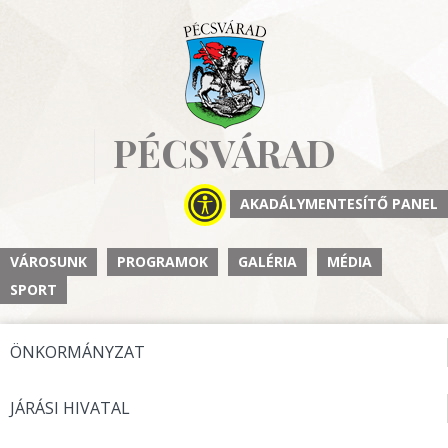
PÉCSVÁRAD
AKADÁLYMENTESÍTŐ PANEL
VÁROSUNK
PROGRAMOK
GALÉRIA
MÉDIA
SPORT
ÖNKORMÁNYZAT
JÁRÁSI HIVATAL