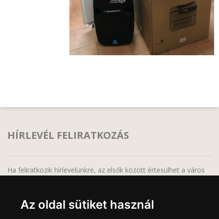
HÍRLEVÉL FELIRATKOZÁS
Ha feliratkozik hírlevelünkre, az elsők között értesülhet a város
legfrissebb híreiről, programjairól!
Az oldal sütiket használ