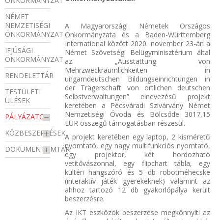
ÖNKORMÁNYZAT
NÉMET
NEMZETISÉGI
A Magyarországi Németek Országos
ÖNKORMÁNYZAT
Önkormányzata és a Baden-Württemberg
International között 2020. november 23-án a
IFJÚSÁGI
Német Szövetségi Belügyminisztérium által
ÖNKORMÁNYZAT
az „Ausstattung von
Mehrzweckräumlichkeiten in
RENDELETTÁR
ungarndeutschen Bildungseinrichtungen in
der Trägerschaft von örtlichen deutschen
TESTÜLETI
Selbstverwaltungen” elnevezésű projekt
ÜLÉSEK
keretében a Pécsváradi Szivárvány Német
Nemzetiségi Óvoda és Bölcsőde 3017,15
PÁLYÁZATOK
EUR összegű támogatásban részesül.
KÖZBESZERZÉSEK
A projekt keretében egy laptop, 2 kisméretű
nyomtató, egy nagy multifunkciós nyomtató,
DOKUMENTUMTÁR
egy projektor, két hordozható
vetítővászonnal, egy flipchart tábla, egy
kültéri hangszóró és 5 db robotméhecske
(interaktív játék gyerekeknek) valamint az
ahhoz tartozó 12 db gyakorlópálya került
beszerzésre.
Az IKT eszközök beszerzése megkönnyíti az