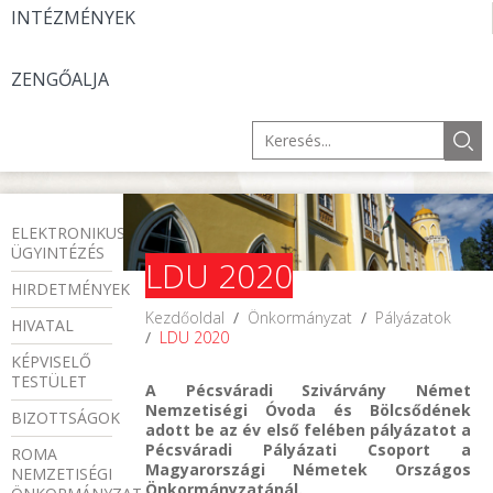
INTÉZMÉNYEK
ZENGŐALJA
ELEKTRONIKUS
ÜGYINTÉZÉS
LDU 2020
HIRDETMÉNYEK
Kezdőoldal
/
Önkormányzat
/
Pályázatok
HIVATAL
/
LDU 2020
KÉPVISELŐ
TESTÜLET
A Pécsváradi Szivárvány Német
Nemzetiségi Óvoda és Bölcsődének
BIZOTTSÁGOK
adott be az év első felében pályázatot a
Pécsváradi Pályázati Csoport a
ROMA
Magyarországi Németek Országos
NEMZETISÉGI
Önkormányzatánál.