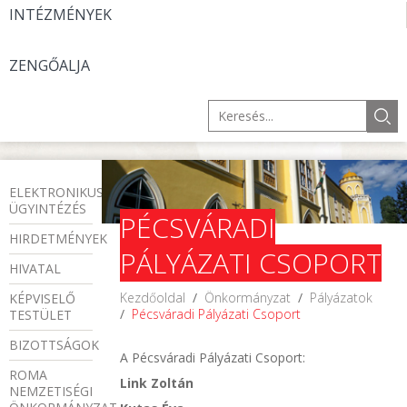
INTÉZMÉNYEK
ZENGŐALJA
ELEKTRONIKUS
ÜGYINTÉZÉS
PÉCSVÁRADI
HIRDETMÉNYEK
PÁLYÁZATI CSOPORT
HIVATAL
Kezdőoldal
/
Önkormányzat
/
Pályázatok
KÉPVISELŐ
/
Pécsváradi Pályázati Csoport
TESTÜLET
BIZOTTSÁGOK
A Pécsváradi Pályázati Csoport:
ROMA
Link Zoltán
NEMZETISÉGI