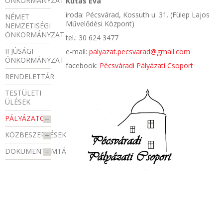
ÖNKORMÁNYZAT
Kutas Éva
iroda: Pécsvárad, Kossuth u. 31. (Fülep Lajos
NÉMET
Művelődési Központ)
NEMZETISÉGI
ÖNKORMÁNYZAT
tel.: 30 624 3477
IFJÚSÁGI
e-mail:
palyazat.pecsvarad@gmail.com
ÖNKORMÁNYZAT
facebook:
Pécsváradi Pályázati Csoport
RENDELETTÁR
TESTÜLETI
ÜLÉSEK
PÁLYÁZATOK
KÖZBESZERZÉSEK
DOKUMENTUMTÁR