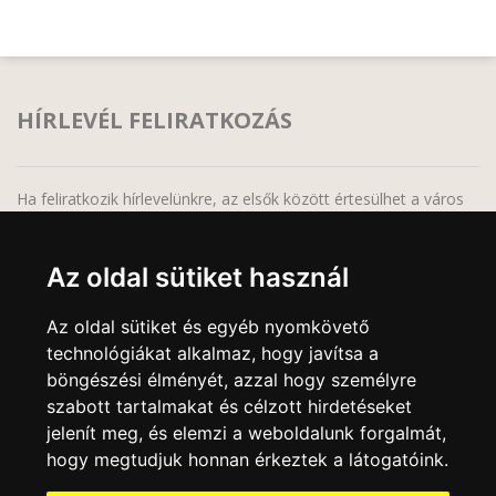
HÍRLEVÉL FELIRATKOZÁS
Ha feliratkozik hírlevelünkre, az elsők között értesülhet a város
legfrissebb híreiről, programjairól!
Az oldal sütiket használ
Az oldal sütiket és egyéb nyomkövető
technológiákat alkalmaz, hogy javítsa a
A feliratkozáskor megadott adatait bizalmasan kezeljük, harmadik fél részére semmilyen
körülmények között sem adjuk át, a feliratkozás bármikor megszüntethető, bármely
böngészési élményét, azzal hogy személyre
elektronikus levél alján lévő leiratkozási linkre való kattintással.
szabott tartalmakat és célzott hirdetéseket
jelenít meg, és elemzi a weboldalunk forgalmát,
hogy megtudjuk honnan érkeztek a látogatóink.