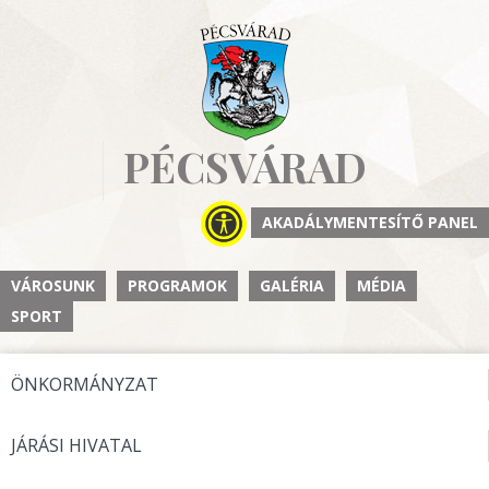
PÉCSVÁRAD
AKADÁLYMENTESÍTŐ PANEL
VÁROSUNK
PROGRAMOK
GALÉRIA
MÉDIA
SPORT
ÖNKORMÁNYZAT
JÁRÁSI HIVATAL