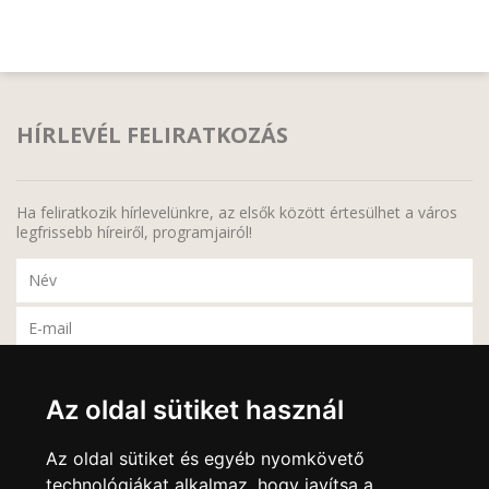
HÍRLEVÉL FELIRATKOZÁS
Ha feliratkozik hírlevelünkre, az elsők között értesülhet a város
legfrissebb híreiről, programjairól!
A feliratkozáskor megadott adatait bizalmasan kezeljük, harmadik fél részére semmilyen
körülmények között sem adjuk át, a feliratkozás bármikor megszüntethető, bármely
elektronikus levél alján lévő leiratkozási linkre való kattintással.
Az oldal sütiket használ
Az oldal sütiket és egyéb nyomkövető
technológiákat alkalmaz, hogy javítsa a