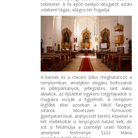
tekintetet. A fa ajtón belépő látogatót aztán
odabent tágas, világos tér fogadja.
A barokk és a rokokó stílus meghatározó a
templomban, amelyben elegáns boltozatok
és pillérpárkányok, jellegzetes, lant alakú
ablakok, az épülettel egykorú tölgyfapadok is
magukra vonják a figyelmet. A templom
legfőbb ékei azonban a fából faragott
oltárok. Művészien formázott
gyertyatartóival, aranyozott keretű képeivel a
két mellékoltár is lenyűgöző hatást kelt, de
ezt is felülmúlja a szentélyt uraló főoltár,
amelynek festménye Szűz Mária