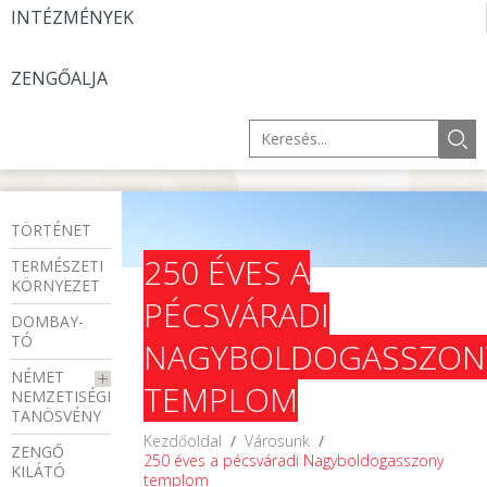
INTÉZMÉNYEK
ZENGŐALJA
TÖRTÉNET
250 ÉVES A
TERMÉSZETI
KÖRNYEZET
PÉCSVÁRADI
DOMBAY-
TÓ
NAGYBOLDOGASSZON
NÉMET
TEMPLOM
NEMZETISÉGI
TANÖSVÉNY
Kezdőoldal
/
Városunk
/
ZENGŐ
250 éves a pécsváradi Nagyboldogasszony
KILÁTÓ
templom