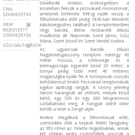
bővelkedik értékes örökségekben: a
közelében fekszik a pécsváradi monostorvár,
CIVIL
amelynek története 998-ig nyúlik vissza; a
SZERVEZETEK
főhomlokzata előtt pedig 1836-ban létesített
NEM
kálváriaegyüttes található. A templomkertben
BEJEGYZETT
négy barokk, illetve neobarokk stílusú
SZERVEZETEK
műalkotás áll: Nepomuki Szent János, Szűz
Mária, Szent József és Szent Vendel szobra.
SZOLGÁLTATÁSOK
Az ugyancsak barokk stílusú
Nagyboldogasszony templom mintegy 40
méter hosszú, a szélessége és a
belmagassága egyaránt közel 20 méter, a
tornya pedig több mint 40 méteres
magasságba nyúlik fel. A toronysisak csúcsán
kettőskereszt hirdeti Pécsvárad templomának
egykor apátsági rangját. A torony jelenleg
három harangnak ad otthont, melyek közül
kettő, egy 550 és egy 260 kilogrammos
szólaltatható meg. A hangjuk időről időre
betölti a teret a Zengő alján.
Amikor megállunk a főhomlokzat előtt,
szemünkbe ötlik a bejárat feletti faragvány:
az Eltz-címer az. Felette hegedűablak, annak
két oldalán pedig szoborfülkék vonzzák a