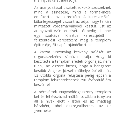
mennybevitelét ábrázolja.
Az aranyozással díszített rokokó szószéknek
mind a színezése, mind a formakincse
emlékeztet az oltárokéra. A keresztelőkút
különlegességét viszont az adja, hogy tarkán
mintázott vörösmárványból készült. Ezt az
aranyozott ezüst ereklyetartót pedig – benne
egy szálkával Krisztus keresztjéből –
felszentelési keresztként még a templom
építtetője, Eltz apát ajándékozta ide.
A karzat viszonylag keskeny nyílását az
orgonaszekrény sípháza uralja. Hogy ki
készítette a templom eredeti orgonáját, nem
tudni, az viszont biztos, hogy a hangszert
később Angster József műhelye építette át.
Ez utóbbi orgona felújítása pedig éppen a
templom felszentelésének 250. évfordulójára
készült el.
A pécsváradi Nagyboldogasszony templom
két és fél évszázad múltán továbbra is nyitva
áll a hívek előtt - Isten és az imádság
házaként, ahol összegyűlhetnek az Úr
gyermekei.