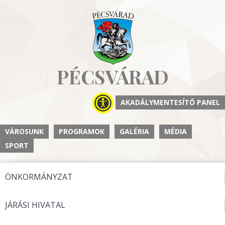
PÉCSVÁRAD
AKADÁLYMENTESÍTŐ PANEL
VÁROSUNK
PROGRAMOK
GALÉRIA
MÉDIA
SPORT
ÖNKORMÁNYZAT
JÁRÁSI HIVATAL