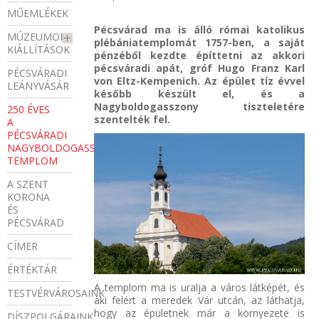
MŰEMLÉKEK
Pécsvárad ma is álló római katolikus
MÚZEUMOK,
plébániatemplomát 1757-ben, a saját
KIÁLLÍTÁSOK
pénzéből kezdte építtetni az akkori
pécsváradi apát, gróf Hugo Franz Karl
PÉCSVÁRADI
von Eltz-Kempenich. Az épület tíz évvel
LEÁNYVÁSÁR
később készült el, és a
Nagyboldogasszony tiszteletére
250 ÉVES
szentelték fel.
A
PÉCSVÁRADI
NAGYBOLDOGASSZONY
TEMPLOM
A SZENT
KORONA
ÉS
PÉCSVÁRAD
CÍMER
ÉRTÉKTÁR
A templom ma is uralja a város látképét, és
TESTVÉRVÁROSAINK
aki felért a meredek Vár utcán, az láthatja,
hogy az épületnek már a környezete is
DÍSZPOLGÁRAINK