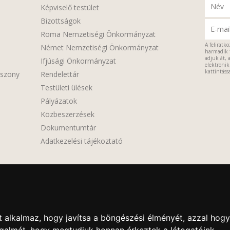
Képviselő testület
Bizottságok
Roma Nemzetiségi Önkormányzat
A feliratk
Német Nemzetiségi Önkormányzat
harmadik 
adjuk át, 
Ifjúsági Önkormányzat
elektroniku
kattintássa
sszony
Rendelettár
Testületi ülések
Pályázatok
Közbeszerzések
Dokumentumtár
Adatkezelési tájékoztató
 alkalmaz, hogy javítsa a böngészési élményét, azzal hogy