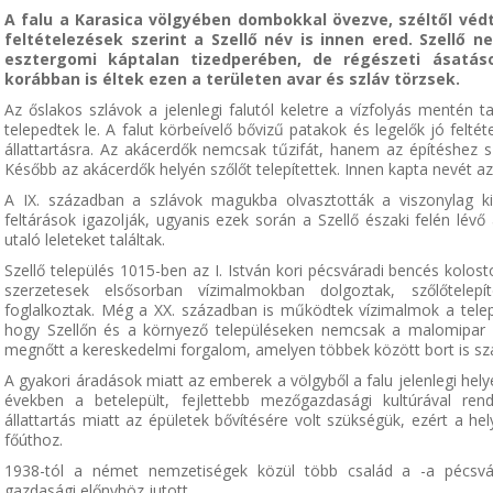
A falu a Karasica völgyében dombokkal övezve, széltől védt
feltételezések szerint a Szellő név is innen ered. Szellő n
esztergomi káptalan tizedperében, de régészeti ásatáso
korábban is éltek ezen a területen avar és szláv törzsek.
Az őslakos szlávok a jelenlegi falutól keletre a vízfolyás mentén t
telepedtek le. A falut körbeívelő bővizű patakok és legelők jó feltét
állattartásra. Az akácerdők nemcsak tűzifát, hanem az építéshez s
Később az akácerdők helyén szőlőt telepítettek. Innen kapta nevét az
A IX. században a szlávok magukba olvasztották a viszonylag ki
feltárások igazolják, ugyanis ezek során a Szellő északi felén lévő
utaló leleteket találtak.
Szellő település 1015-ben az I. István kori pécsváradi bencés kolosto
szerzetesek elsősorban vízimalmokban dolgoztak, szőlőtelepít
foglalkoztak. Még a XX. században is működtek vízimalmok a tel
hogy Szellőn és a környező településeken nemcsak a malomipar 
megnőtt a kereskedelmi forgalom, amelyen többek között bort is szál
A gyakori áradások miatt az emberek a völgyből a falu jelenlegi hel
években a betelepült, fejlettebb mezőgazdasági kultúrával re
állattartás miatt az épületek bővítésére volt szükségük, ezért a he
főúthoz.
1938-tól a német nemzetiségek közül több család a -a pécsvár
gazdasági előnyhöz jutott.