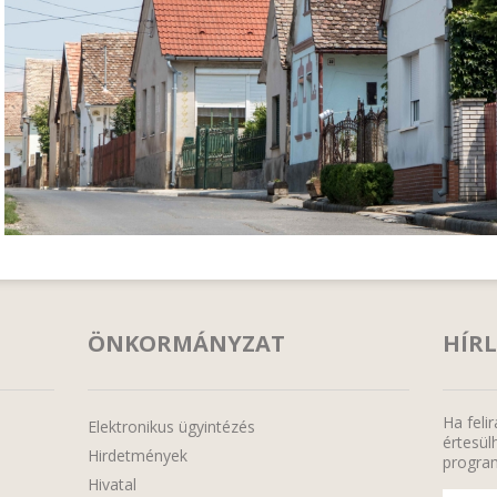
ÖNKORMÁNYZAT
HÍRL
Ha feli
Elektronikus ügyintézés
értesülh
Hirdetmények
program
Hivatal