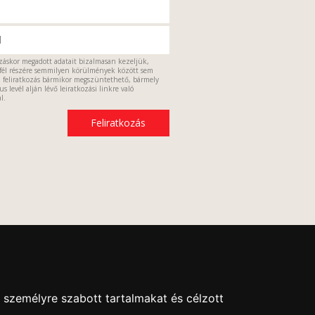
ozáskor megadott adatait bizalmasan kezeljük,
fél részére semmilyen körülmények között sem
a feliratkozás bármikor megszüntethető, bármely
s levél alján lévő leiratkozási linkre való
l.
 személyre szabott tartalmakat és célzott