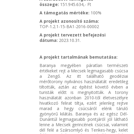
összege:
151.945.634,- Ft
A támogatás mértéke:
100%
A projekt azonosító száma:
TOP-1.2.1-15-BA1-2016-00002
A projekt tervezett befejezési
dátuma:
2023.10.31.
A projekt tartalmának bemutatása:
Baranya megyében páratlan természeti
értékeket rejt a Mecsek legmagasabb csúcsa
a Zengő. Az itt található geodéziai
mérőtorony nyilvános használatát eredetileg
tiltották, aztán az építést követő évben a
turisták előtt is megnyitották. A torony
használatát azonban 2010-től életveszélyre
hivatkozó felirat tiltja, ezért jelenleg rejtve
marad a hegy csúcsáról elénk táruló
gyönyörű kilátás. Baranya és az egész Dél-
Dunántúl legmagasabb pontjáról jól látható
lenne a Mecsek gerincének csúcsai, valamint
dél felé a Szársomlyó és Tenkes-hegy, kelet