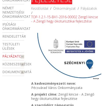
ÖNKORMÁNYZAT
NÉMET
Kezdőoldal
/
Önkormányzat
/
Pályázatok
NEMZETISÉGI
/
ÖNKORMÁNYZAT
TOP-1.2.1-15-BA1-2016-00002 Zengő kincse
- A Zengő hegy ökoturisztikai fejlesztése
IFJÚSÁGI
ÖNKORMÁNYZAT
RENDELETTÁR
TESTÜLETI
ÜLÉSEK
PÁLYÁZATOK
KÖZBESZERZÉSEK
DOKUMENTUMTÁR
A kedvezményezett neve:
Pécsvárad Város Önkormányzata
A projekt címe:
Zengő kincse - A Zengő
hegy ökoturisztikai fejlesztése
A szerződött támogatás