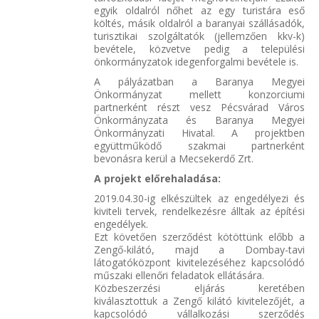
egyik oldalról nőhet az egy turistára eső
költés, másik oldalról a baranyai szállásadók,
turisztikai szolgáltatók (jellemzően kkv-k)
bevétele, közvetve pedig a települési
önkormányzatok idegenforgalmi bevétele is.
A pályázatban a Baranya Megyei
Önkormányzat mellett konzorciumi
partnerként részt vesz Pécsvárad Város
Önkormányzata és Baranya Megyei
Önkormányzati Hivatal. A projektben
együttműködő szakmai partnerként
bevonásra kerül a Mecsekerdő Zrt.
A projekt előrehaladása:
2019.04.30-ig elkészültek az engedélyezi és
kiviteli tervek, rendelkezésre álltak az építési
engedélyek.
Ezt követően szerződést kötöttünk előbb a
Zengő-kilátó, majd a Dombay-tavi
látogatóközpont kivitelezéséhez kapcsolódó
műszaki ellenőri feladatok ellátására.
Közbeszerzési eljárás keretében
kiválasztottuk a Zengő kilátó kivitelezőjét, a
kapcsolódó vállalkozási szerződés