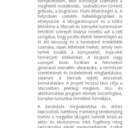
környezetében, ahol biztosítjuk számukra a
megfelelő tisztálkodás, szabadtűzön történő
grillezés, a bográcsos főzés lehetőségét is. A
helyszínen szelektív hulladékgyűjtőket is
elhelyezünk. A látogatóközpont és a kilátó
létesítése a Mecsek és környéke turizmusban
betöltött szerepét kívánja növelni, azt a célt
szolgálva, hogy pozitív élettér teremtődjön az
itt élő lakosság és a turistaként érdeklődők
számára, olyan feltételek mellett, amely nem
terheli tovább a környezetet, óvja-védi
természeti értékeinket. A központ nagy
szerepet kíván fordítani a felnövekvő
generáció interaktív oktatására, a természet
szeretetének és tiszteletének megtanítására,
valamint a Mecsek rejtett kincseinek
bemutatására. A projekt hosszú távú célja a
Mecsekben jelenleg meglévő, öko- és
aktívturisztikai program elemek összefogása,
komplex turisztikai termékké formálása.
A beruházás megvalósítása és ehhez
kapcsolódó hatékony marketing tevékenység
esetén a megyébe látogató turisták közül az
aktív- és ökoturizmus iránt fogékony réteg
tartózkodási idejét megnövelhetjük. Ezáltal