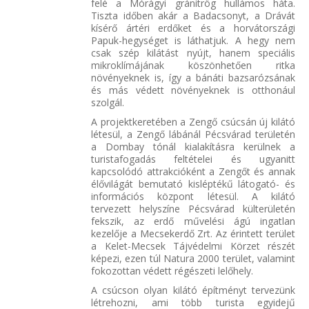
felé a Mórágyi gránitrög hullámos háta.
Tiszta időben akár a Badacsonyt, a Drávát
kísérő ártéri erdőket és a horvátországi
Papuk-hegységet is láthatjuk. A hegy nem
csak szép kilátást nyújt, hanem speciális
mikroklímájának köszönhetően ritka
növényeknek is, így a bánáti bazsarózsának
és más védett növényeknek is otthonául
szolgál.
A projektkeretében a Zengő csúcsán új kilátó
létesül, a Zengő lábánál Pécsvárad területén
a Dombay tónál kialakításra kerülnek a
turistafogadás feltételei és ugyanitt
kapcsolódó attrakcióként a Zengőt és annak
élővilágát bemutató kisléptékű látogató- és
információs központ létesül. A kilátó
tervezett helyszíne Pécsvárad külterületén
fekszik, az erdő művelési ágú ingatlan
kezelője a Mecsekerdő Zrt. Az érintett terület
a Kelet-Mecsek Tájvédelmi Körzet részét
képezi, ezen túl Natura 2000 terület, valamint
fokozottan védett régészeti lelőhely.
A csúcson olyan kilátó építményt tervezünk
létrehozni, ami több turista egyidejű