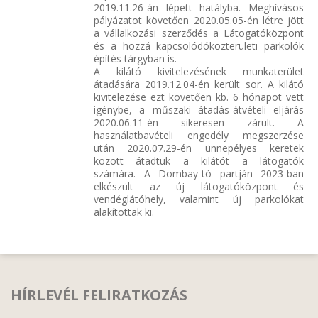
2019.11.26-án lépett hatályba. Meghívásos
pályázatot követően 2020.05.05-én létre jött
a vállalkozási szerződés a Látogatóközpont
és a hozzá kapcsolódóközterületi parkolók
építés tárgyban is.
A kilátó kivitelezésének munkaterület
átadására 2019.12.04-én került sor. A kilátó
kivitelezése ezt követően kb. 6 hónapot vett
igénybe, a műszaki átadás-átvételi eljárás
2020.06.11-én sikeresen zárult. A
használatbavételi engedély megszerzése
után 2020.07.29-én ünnepélyes keretek
között átadtuk a kilátót a látogatók
számára. A Dombay-tó partján 2023-ban
elkészült az új látogatóközpont és
vendéglátóhely, valamint új parkolókat
alakítottak ki.
HÍRLEVÉL FELIRATKOZÁS