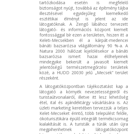
tartózkodása esetén is megfelelő
biztonságot nyújt, továbbá az építmény tájba
illesztésével egyidejűleg kiemelkedő
esztétikai élményt is jelent az ide
látogatóknak. A Zengő lábához tervezett
látogató- és információs központ kiemelt
fontossággal bír ezen a területen, hiszen itt a
Keleti-Mecsekben él a kárpát-medencei
bánáti bazsarózsa világállomány 90 %-a. A
Natura 2000 hálózat kijelölésekor a bánáti
bazsarózsa ismert hazai élőhelyeinek
mindegyike bekerült a javasolt kiemelt
jelentőségű természetmegőrzési területek
közé, a HUDD 20030 jelű „Mecsek” terület
részeként.
A látogatóközpontban tájékoztatást kap a
látogató a környék nevezetességeiről és
turistaútvonalairól, illetve itt lesz lehetőség
étel, ital és ajándéktárgy vásárlására is. Az
üzleti marketing keretében tervezzük a teljes
Kelet-Mecseket érintő, több települést felőle,
ökoturisztikára épülő integrált termékcsomag
kialakítását is. A turisták a túrák után újra
megpihenhetnek a látogatóközpont