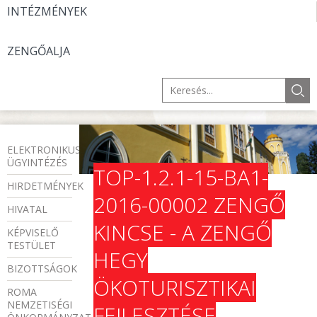
INTÉZMÉNYEK
ZENGŐALJA
ELEKTRONIKUS
ÜGYINTÉZÉS
TOP-1.2.1-15-BA1-
HIRDETMÉNYEK
2016-00002 ZENGŐ
HIVATAL
KINCSE - A ZENGŐ
KÉPVISELŐ
TESTÜLET
HEGY
BIZOTTSÁGOK
ÖKOTURISZTIKAI
ROMA
NEMZETISÉGI
FEJLESZTÉSE