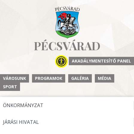
PÉCSVÁRAD
AKADÁLYMENTESÍTŐ PANEL
VÁROSUNK
PROGRAMOK
GALÉRIA
MÉDIA
SPORT
ÖNKORMÁNYZAT
JÁRÁSI HIVATAL