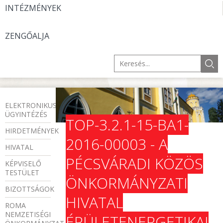
INTÉZMÉNYEK
ZENGŐALJA
ELEKTRONIKUS
ÜGYINTÉZÉS
TOP-3.2.1-15-BA1-
HIRDETMÉNYEK
2016-00003 - A
HIVATAL
PÉCSVÁRADI KÖZÖS
KÉPVISELŐ
TESTÜLET
ÖNKORMÁNYZATI
BIZOTTSÁGOK
HIVATAL
ROMA
NEMZETISÉGI
ÉPÜLETENERGETIKAI