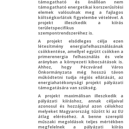
támogatható és önállóan nem
támogatható energetikai korszerűsítési
elemek valósulnak meg a fajlagos
költségkorlátok figyelembe vételével. A
projekt illeszkedik a kiírás
területspecifikus
szempontrendszeréhez is.
A projekt elsődleges célja ezen
létesítmény energiafelhasználásának
csökkentése, amellyel együtt csökken a
primerenergia felhasználás és vele
arányban a környezeti kibocsátások is.
Ahhoz, hogy Pécsvárad Város
Önkormányzata még hosszú távon
működtetni tudja régiós ellátását, az
energiahatékonysági projekt pályázati
támogatására van szükség.
A projekt maximálisan illeszkedik a
pályázati kiíráshoz, annak céljaival
azonosul és hozzájárul azon célokhoz
melyeket Magyarország tűzött ki az EU
átlag eléréséhez. A benne szereplő
műszaki megoldások teljes mértékben
megfelelnek a pályázati kiírás