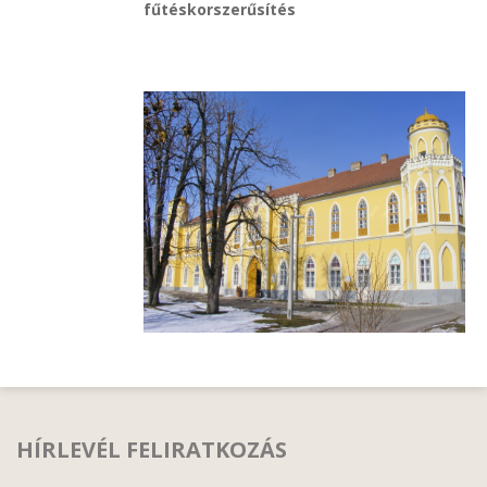
fűtéskorszerűsítés
HÍRLEVÉL FELIRATKOZÁS