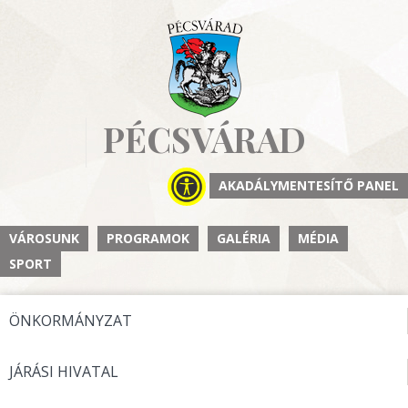
PÉCSVÁRAD
AKADÁLYMENTESÍTŐ PANEL
VÁROSUNK
PROGRAMOK
GALÉRIA
MÉDIA
SPORT
ÖNKORMÁNYZAT
JÁRÁSI HIVATAL