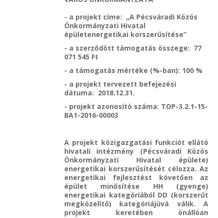
- a projekt címe: „A Pécsváradi Közös
Önkormányzati Hivatal
épületenergetikai korszerűsítése”
- a szerződött támogatás összege: 77
071 545 Ft
- a támogatás mértéke (%-ban): 100 %
- a projekt tervezett befejezési
dátuma: 2018.12.31.
- projekt azonosító száma: TOP-3.2.1-15-
BA1-2016-00003
A projekt közigazgatási funkciót ellátó
hivatali intézmény (Pécsváradi Közös
Önkormányzati Hivatal épülete)
energetikai korszerűsítését célozza. Az
energetikai fejlesztést követően az
épület minősítése HH (gyenge)
energetikai kategóriából DD (korszerűt
megközelítő) kategóriájúvá válik. A
projekt keretében önállóan