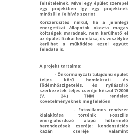
feltételeinek. Mivel egy épület szerepel
egy projektben így egy projektnek
minősül a Felhívás szerint.
Korszerűsítés nélkül, ha a jelenlegi
energetikai állapotok okozta magas
költségek maradnak, nem kerülhető el
az épület fizikai leromlása, és veszélybe
kerülhet a működése ezzel együtt
feladata is.
A projekt tartalma:
- Önkormányzati tulajdonú épület
teljes körű homlokzati és
födémhőszigetelés, és nyílászáró
szerkezetek teljes cseréje készül 7/2006
(V. 24.) TNM rendelet
követelményeknek megfelelően
- Fotovillamos rendszer
kialakítása történik Fosszilis
energiahordozó alapú hőtermelő
berendezések cseréje: kondenzációs
kazán cseréje valamint