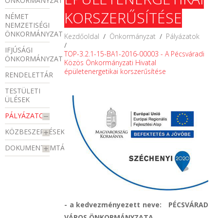
ÖNKORMÁNYZAT
KORSZERŰSÍTÉSE
NÉMET
NEMZETISÉGI
ÖNKORMÁNYZAT
Kezdőoldal
/
Önkormányzat
/
Pályázatok
/
IFJÚSÁGI
TOP-3.2.1-15-BA1-2016-00003 - A Pécsváradi
ÖNKORMÁNYZAT
Közös Önkormányzati Hivatal
épületenergetikai korszerűsítése
RENDELETTÁR
TESTÜLETI
ÜLÉSEK
PÁLYÁZATOK
KÖZBESZERZÉSEK
DOKUMENTUMTÁR
- a kedvezményezett neve: PÉCSVÁRAD
VÁROS ÖNKORMÁNYZATA