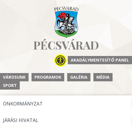
PÉCSVÁRAD
AKADÁLYMENTESÍTŐ PANEL
VÁROSUNK
PROGRAMOK
GALÉRIA
MÉDIA
SPORT
ÖNKORMÁNYZAT
JÁRÁSI HIVATAL