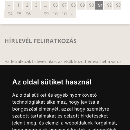
«
1
2
3
…
86
87
88
89
90
91
92
93
94
95
96
…
99
100
101
»
HÍRLEVÉL FELIRATKOZÁS
Ha feliratkozik hírlevelünkre, az elsők között értesülhet a város
legfrissebb híreiről, programjairól!
Az oldal sütiket használ
Az oldal sütiket és egyéb nyomkövető
technológiákat alkalmaz, hogy javítsa a
A feliratkozáskor megadott adatait bizalmasan kezeljük, harmadik fél részére semmilyen
körülmények között sem adjuk át, a feliratkozás bármikor megszüntethető, bármely
böngészési élményét, azzal hogy személyre
elektronikus levél alján lévő leiratkozási linkre való kattintással.
szabott tartalmakat és célzott hirdetéseket
jelenít meg, és elemzi a weboldalunk forgalmát,
hogy megtudjuk honnan érkeztek a látogatóink.