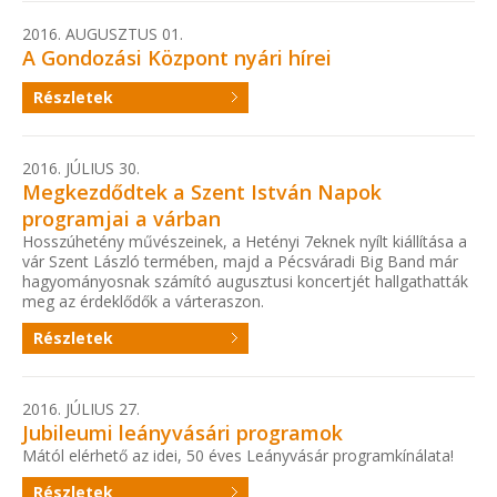
2016. AUGUSZTUS 01.
A Gondozási Központ nyári hírei
Részletek
2016. JÚLIUS 30.
Megkezdődtek a Szent István Napok
programjai a várban
Hosszúhetény művészeinek, a Hetényi 7eknek nyílt kiállítása a
vár Szent László termében, majd a Pécsváradi Big Band már
hagyományosnak számító augusztusi koncertjét hallgathatták
meg az érdeklődők a várteraszon.
Részletek
2016. JÚLIUS 27.
Jubileumi leányvásári programok
Mától elérhető az idei, 50 éves Leányvásár programkínálata!
Részletek