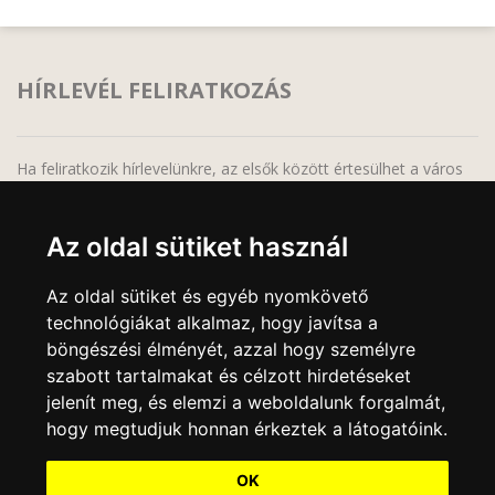
HÍRLEVÉL FELIRATKOZÁS
Ha feliratkozik hírlevelünkre, az elsők között értesülhet a város
legfrissebb híreiről, programjairól!
Az oldal sütiket használ
Az oldal sütiket és egyéb nyomkövető
technológiákat alkalmaz, hogy javítsa a
A feliratkozáskor megadott adatait bizalmasan kezeljük, harmadik fél részére semmilyen
körülmények között sem adjuk át, a feliratkozás bármikor megszüntethető, bármely
böngészési élményét, azzal hogy személyre
elektronikus levél alján lévő leiratkozási linkre való kattintással.
szabott tartalmakat és célzott hirdetéseket
jelenít meg, és elemzi a weboldalunk forgalmát,
hogy megtudjuk honnan érkeztek a látogatóink.
OK