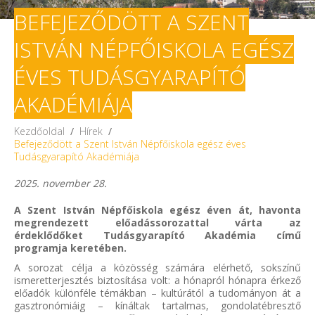
BEFEJEZŐDÖTT A SZENT
ISTVÁN NÉPFŐISKOLA EGÉSZ
ÉVES TUDÁSGYARAPÍTÓ
AKADÉMIÁJA
Kezdőoldal
/
Hírek
/
Befejeződött a Szent István Népfőiskola egész éves
Tudásgyarapító Akadémiája
2025. november 28.
A Szent István Népfőiskola egész éven át, havonta
megrendezett előadássorozattal várta az
érdeklődőket Tudásgyarapító Akadémia című
programja keretében.
A sorozat célja a közösség számára elérhető, sokszínű
ismeretterjesztés biztosítása volt: a hónapról hónapra érkező
előadók különféle témákban – kultúrától a tudományon át a
gasztronómiáig – kínáltak tartalmas, gondolatébresztő