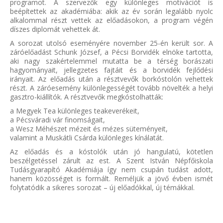
programot. A szervezők egy különleges motivációt is
beépítettek az akadémiába: akik az év során legalább nyolc
alkalommal részt vettek az előadásokon, a program végén
díszes diplomát vehettek át.
A sorozat utolsó eseményére november 25-én került sor. A
záróelőadást Schunk József, a Pécsi Borvidék elnöke tartotta,
aki nagy szakértelemmel mutatta be a térség borászati
hagyományait, jellegzetes fajtáit és a borvidék fejlődési
irányait. Az előadás után a résztvevők borkóstolón vehettek
részt. A záróesemény különlegességét tovább növelték a helyi
gasztro-kiállítók. A résztvevők megkóstolhatták:
a Megyek Tea különleges teakeverékeit,
a Pécsváradi vár finomságait,
a Wesz Méhészet mézeit és mézes süteményeit,
valamint a Muskátli Csárda különleges kínálatát.
Az előadás és a kóstolók után jó hangulatú, kötetlen
beszélgetéssel zárult az est. A Szent István Népfőiskola
Tudásgyarapító Akadémiája így nem csupán tudást adott,
hanem közösséget is formált. Reméljük a jövő évben ismét
folytatódik a sikeres sorozat – új előadókkal, új témákkal.