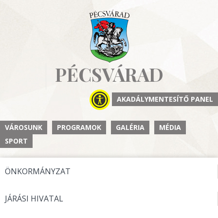
PÉCSVÁRAD
AKADÁLYMENTESÍTŐ PANEL
VÁROSUNK
PROGRAMOK
GALÉRIA
MÉDIA
SPORT
ÖNKORMÁNYZAT
JÁRÁSI HIVATAL