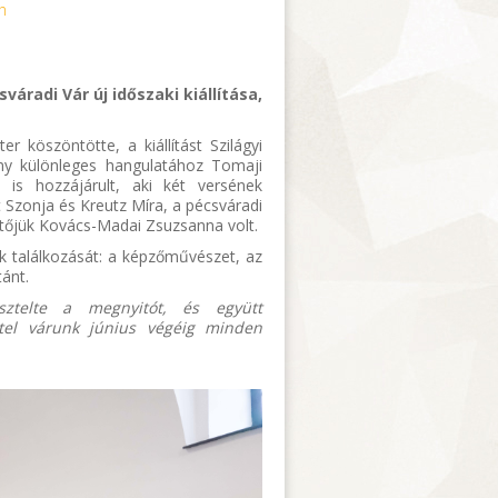
n
radi Vár új időszaki kiállítása,
 köszöntötte, a kiállítást Szilágyi
y különleges hangulatához Tomaji
e is hozzájárult, aki két versének
 Szonja és Kreutz Míra, a pécsváradi
ítőjük Kovács-Madai Zsuzsanna volt.
k találkozását: a képzőművészet, az
ánt.
sztelte a megnyitót, és együtt
ttel várunk június végéig minden