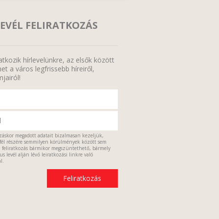
EVÉL FELIRATKOZÁS
ratkozik hírlevelünkre, az elsők között
et a város legfrissebb híreiről,
jairól!
ozáskor megadott adatait bizalmasan kezeljük,
fél részére semmilyen körülmények között sem
a feliratkozás bármikor megszüntethető, bármely
s levél alján lévő leiratkozási linkre való
l.