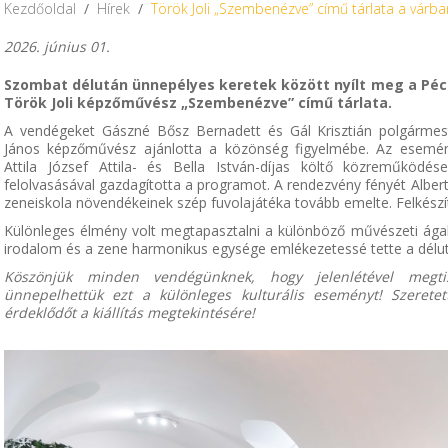
Kezdőoldal
/
Hírek
/
Török Joli „Szembenézve” című tárlata a várba
2026. június 01.
Szombat délután ünnepélyes keretek között nyílt meg a Pécsvá
Török Joli képzőművész „Szembenézve” című tárlata.
A vendégeket Gászné Bősz Bernadett és Gál Krisztián polgármester
János képzőművész ajánlotta a közönség figyelmébe. Az esemén
Attila József Attila- és Bella István-díjas költő közreműködés
felolvasásával gazdagította a programot. A rendezvény fényét Albert
zeneiskola növendékeinek szép fuvolajátéka tovább emelte. Felkész
Különleges élmény volt megtapasztalni a különböző művészeti ága
irodalom és a zene harmonikus egysége emlékezetessé tette a délut
Köszönjük minden vendégünknek, hogy jelenlétével megti
ünnepelhettük ezt a különleges kulturális eseményt! Szerete
érdeklődőt a kiállítás megtekintésére!