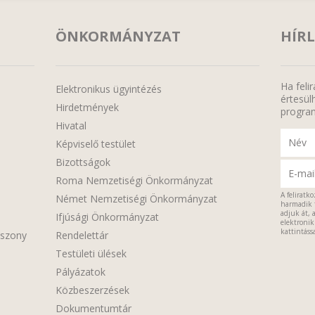
ÖNKORMÁNYZAT
HÍRL
Ha feli
Elektronikus ügyintézés
értesülh
Hirdetmények
program
Hivatal
Képviselő testület
Bizottságok
Roma Nemzetiségi Önkormányzat
A feliratk
Német Nemzetiségi Önkormányzat
harmadik 
adjuk át, 
Ifjúsági Önkormányzat
elektroniku
kattintássa
sszony
Rendelettár
Testületi ülések
Pályázatok
Közbeszerzések
Dokumentumtár