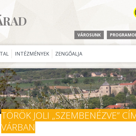
ÁRAD
VÁROSUNK
PROGRAMO
ATAL
INTÉZMÉNYEK
ZENGŐALJA
TÖRÖK JOLI „SZEMBENÉZVE” CÍ
VÁRBAN