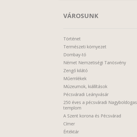
VÁROSUNK
Történet
Természeti környezet
Dombay-tó
Német Nemzetiségi Tanösvény
Zengő kilátó
Műemlékek
Múzeumok, kiállítások
Pécsváradi Leányvásár
250 éves a pécsváradi Nagyboldoga
templom
A Szent korona és Pécsvárad
Címer
Értéktár