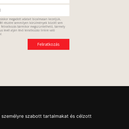
ozáskor megadott adatait bizalmasan kezeljük,
fél részére semmilyen körülmények között sem
a feliratkozás bármikor megszüntethető, bármely
s levél alján lévő leiratkozási linkre való
l.
 személyre szabott tartalmakat és célzott