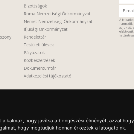
Bizottságok
Roma Nemzetiségi Önkormányzat
A feliratk
Német Nemzetiségi Önkormányzat
harmadik 
adjuk át, 
Ifjúsági Önkormányzat
elektroniku
kattintássa
sszony
Rendelettár
Testületi ülések
Pályázatok
Közbeszerzések
Dokumentumtár
Adatkezelési tájékoztató
 alkalmaz, hogy javítsa a böngészési élményét, azzal hogy
orgalmát, hogy megtudjuk honnan érkeztek a látogatóink.