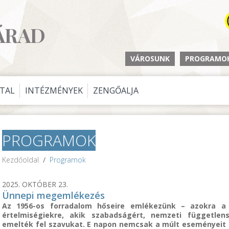
ÁRAD
VÁROSUNK
PROGRAMO
ATAL
INTÉZMÉNYEK
ZENGŐALJA
PROGRAMOK
Kezdőoldal
/
Programok
2025. OKTÓBER 23.
Ünnepi megemlékezés
Az 1956-os forradalom hőseire emlékezünk – azokra a 
értelmiségiekre, akik szabadságért, nemzeti függetle
emelték fel szavukat. E napon nemcsak a múlt eseményeit 