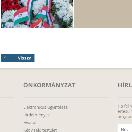
Vissza
ÖNKORMÁNYZAT
HÍRL
Ha feli
Elektronikus ügyintézés
értesülh
Hirdetmények
program
Hivatal
Képviselő testület