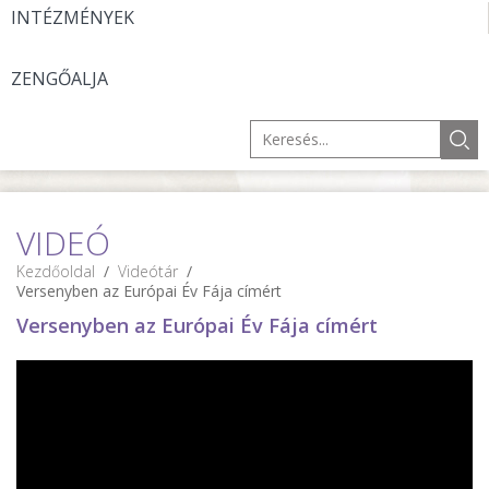
INTÉZMÉNYEK
ZENGŐALJA
VIDEÓ
Kezdőoldal
/
Videótár
/
Versenyben az Európai Év Fája címért
Versenyben az Európai Év Fája címért