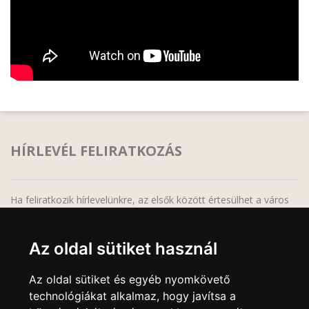
HÍRLEVÉL FELIRATKOZÁS
Ha feliratkozik hírlevelünkre, az elsők között értesülhet a város
legfrissebb híreiről, programjairól!
Az oldal sütiket használ
Az oldal sütiket és egyéb nyomkövető
technológiákat alkalmaz, hogy javítsa a
A feliratkozáskor megadott adatait bizalmasan kezeljük, harmadik fél részére semmilyen
körülmények között sem adjuk át, a feliratkozás bármikor megszüntethető, bármely