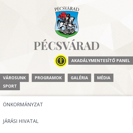
PÉCSVÁRAD
AKADÁLYMENTESÍTŐ PANEL
VÁROSUNK
PROGRAMOK
GALÉRIA
MÉDIA
SPORT
ÖNKORMÁNYZAT
JÁRÁSI HIVATAL