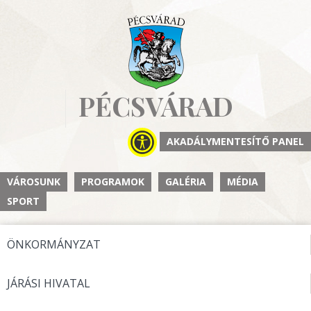
PÉCSVÁRAD
AKADÁLYMENTESÍTŐ PANEL
VÁROSUNK
PROGRAMOK
GALÉRIA
MÉDIA
SPORT
ÖNKORMÁNYZAT
JÁRÁSI HIVATAL