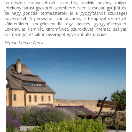
természeti környezetüket, ismerték, melyik növény milyen
jótékony hatást gyakorol az emberre. Nem is csupán gyűjtötték,
de nagy gonddal termesztették is a gyógyításhoz szükséges
növényeket. A pécsváradi vár udvarán, a főkapuval szemközti
zöldterületen megelevenedik egy bencés gyógynövénykert.
Levendulát, kamillát, citromfüvet, szurokfüvet, mentát, zsályát,
rozmaringot és bíbor kasvirágot egyaránt ültetünk ide.
képek: Kótsch Petra