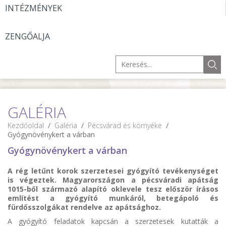
INTÉZMÉNYEK
ZENGŐALJA
GALÉRIA
Kezdőoldal
/
Galéria
/
Pécsvárad és környéke
/
Gyógynövénykert a várban
Gyógynövénykert a várban
A rég letűnt korok szerzetesei gyógyító tevékenységet
is végeztek. Magyarországon a pécsváradi apátság
1015-ből származó alapító oklevele tesz először írásos
említést a gyógyító munkáról, betegápoló és
fürdősszolgákat rendelve az apátsághoz.
A gyógyító feladatok kapcsán a szerzetesek kutatták a