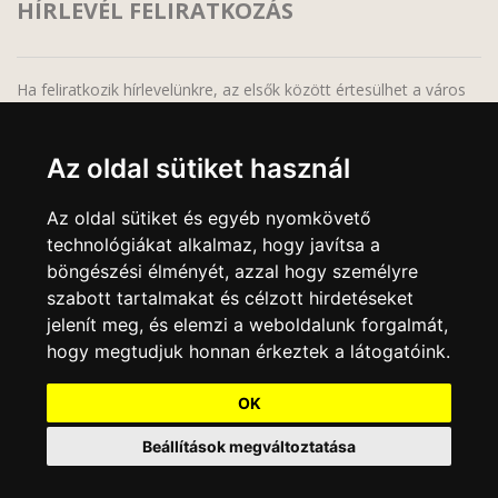
HÍRLEVÉL FELIRATKOZÁS
Ha feliratkozik hírlevelünkre, az elsők között értesülhet a város
legfrissebb híreiről, programjairól!
Az oldal sütiket használ
Az oldal sütiket és egyéb nyomkövető
technológiákat alkalmaz, hogy javítsa a
A feliratkozáskor megadott adatait bizalmasan kezeljük, harmadik fél részére semmilyen
körülmények között sem adjuk át, a feliratkozás bármikor megszüntethető, bármely
böngészési élményét, azzal hogy személyre
elektronikus levél alján lévő leiratkozási linkre való kattintással.
szabott tartalmakat és célzott hirdetéseket
jelenít meg, és elemzi a weboldalunk forgalmát,
hogy megtudjuk honnan érkeztek a látogatóink.
OK
©2026 Minden jog fenttartva.
www.pecsvarad.hu
Beállítások megváltoztatása
FERLING Kft.